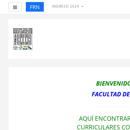
FRN
INGRESO 2024
Panel lateral
Salta
al
contenido
principal
BIENVENIDO
FACULTAD DE
AQUÍ ENCONTRAR
CURRICULARES CO